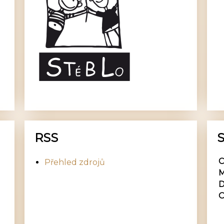
RSS
S
C
Přehled zdrojů
M
D
O