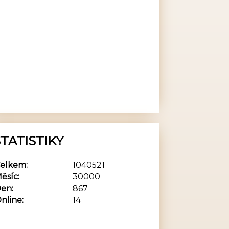
TATISTIKY
elkem:
1040521
ěsíc:
30000
en:
867
nline:
14