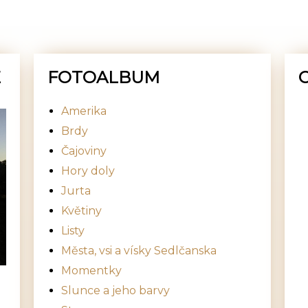
E
FOTOALBUM
Amerika
Brdy
Čajoviny
Hory doly
Jurta
Květiny
Listy
Města, vsi a vísky Sedlčanska
Momentky
Slunce a jeho barvy