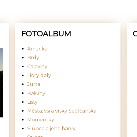
E
FOTOALBUM
Amerika
Brdy
Čajoviny
Hory doly
Jurta
Květiny
Listy
Města, vsi a vísky Sedlčanska
Momentky
Slunce a jeho barvy