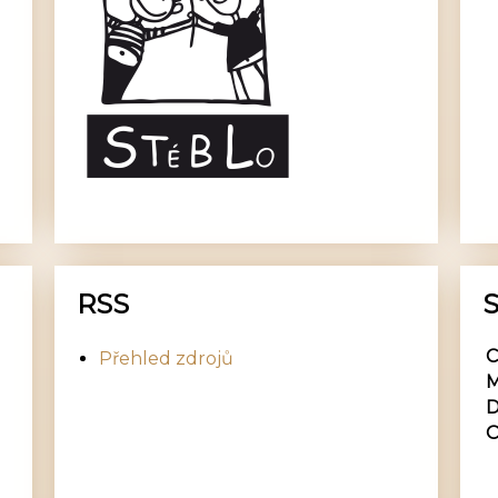
RSS
S
C
Přehled zdrojů
M
D
O