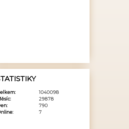
TATISTIKY
elkem:
1040098
ěsíc:
29878
en:
790
nline:
7