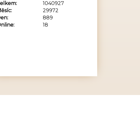
elkem:
1040927
ěsíc:
29972
en:
889
nline:
18