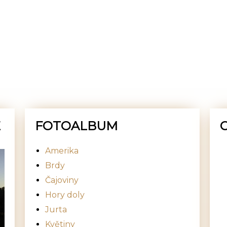
E
FOTOALBUM
Amerika
Brdy
Čajoviny
Hory doly
Jurta
Květiny