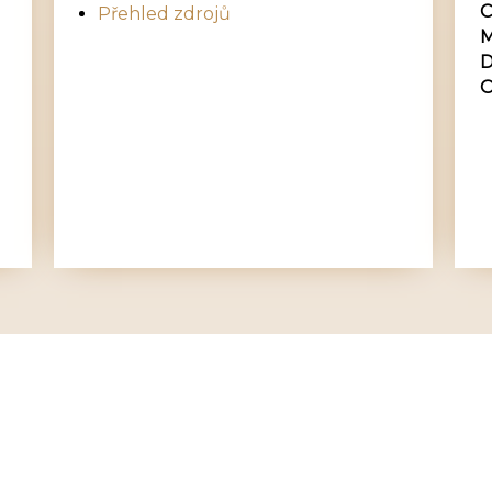
C
Přehled zdrojů
M
D
O