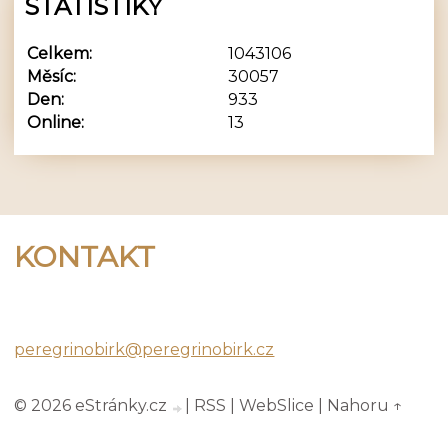
STATISTIKY
Celkem:
1043106
Měsíc:
30057
Den:
933
Online:
13
KONTAKT
Peregrino Birk
peregrinobirk@peregrinobirk.cz
© 2026 eStránky.cz
|
RSS
|
WebSlice
|
Nahoru ↑