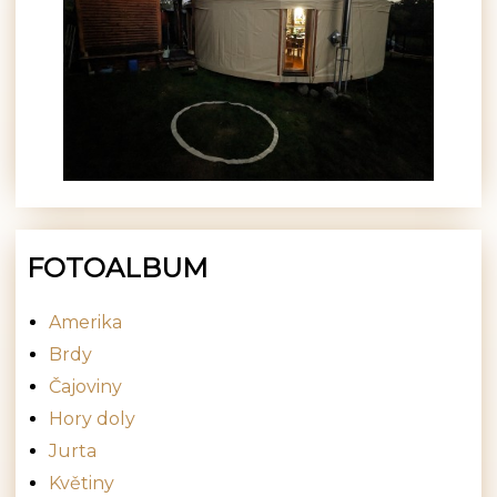
FOTOALBUM
Amerika
Brdy
Čajoviny
Hory doly
Jurta
Květiny