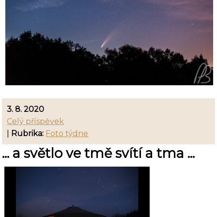
3. 8. 2020
Celý příspěvek
|
Rubrika:
Foto týdne
... a světlo ve tmě svítí a tma ...