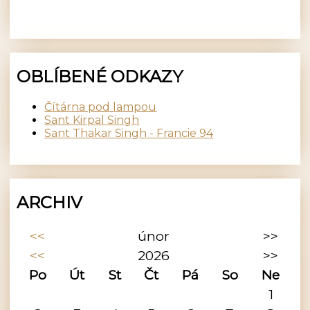
OBLÍBENÉ ODKAZY
Čítárna pod lampou
Sant Kirpal Singh
Sant Thakar Singh - Francie 94
ARCHIV
<<
únor
>>
<<
2026
>>
Po
Út
St
Čt
Pá
So
Ne
1