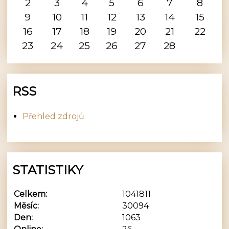
2
3
4
5
6
7
8
9
10
11
12
13
14
15
16
17
18
19
20
21
22
23
24
25
26
27
28
RSS
Přehled zdrojů
STATISTIKY
Celkem:
1041811
Měsíc:
30094
Den:
1063