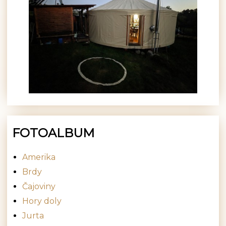
FOTOALBUM
Amerika
Brdy
Čajoviny
Hory doly
Jurta