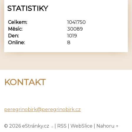
STATISTIKY
Celkem:
1041750
Měsíc:
30089
Den:
1019
Online:
8
KONTAKT
Peregrino Birk
peregrinobirk@peregrinobirk.cz
© 2026 eStránky.cz
|
RSS
|
WebSlice
|
Nahoru ↑