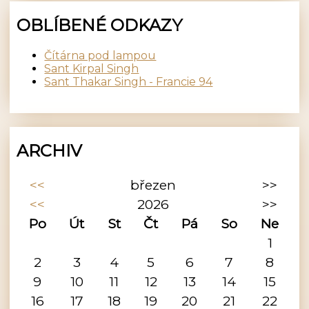
OBLÍBENÉ ODKAZY
Čítárna pod lampou
Sant Kirpal Singh
Sant Thakar Singh - Francie 94
ARCHIV
<<
březen
>>
<<
2026
>>
Po
Út
St
Čt
Pá
So
Ne
1
2
3
4
5
6
7
8
9
10
11
12
13
14
15
16
17
18
19
20
21
22