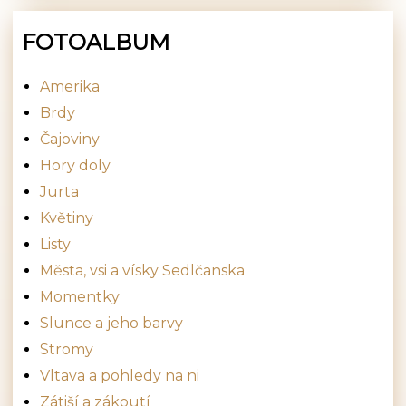
FOTOALBUM
Amerika
Brdy
Čajoviny
Hory doly
Jurta
Květiny
Listy
Města, vsi a vísky Sedlčanska
Momentky
Slunce a jeho barvy
Stromy
Vltava a pohledy na ni
Zátiší a zákoutí