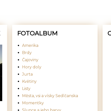
E
FOTOALBUM
Amerika
Brdy
Čajoviny
Hory doly
Jurta
Květiny
Listy
Města, vsi a vísky Sedlčanska
Momentky
Slunce a jeho barvy