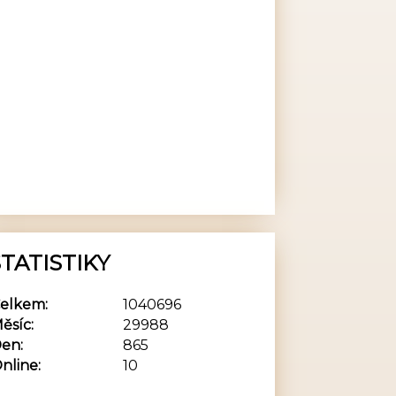
TATISTIKY
elkem:
1040696
ěsíc:
29988
en:
865
nline:
10