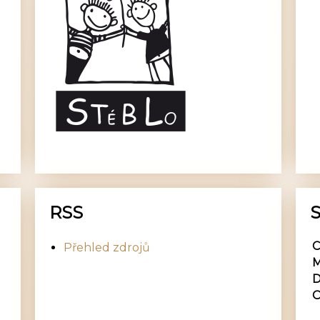
RSS
S
C
Přehled zdrojů
M
D
O