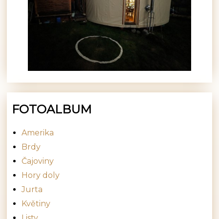
FOTOALBUM
Amerika
Brdy
Čajoviny
Hory doly
Jurta
Květiny
Listy