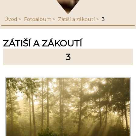
Úvod
Fotoalbum
Zátiší a zákoutí
3
ZÁTIŠÍ A ZÁKOUTÍ
3