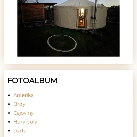
FOTOALBUM
Amerika
Brdy
Čajoviny
Hory doly
Jurta