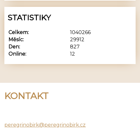
STATISTIKY
Celkem:
1040266
Měsíc:
29912
Den:
827
Online:
12
KONTAKT
Peregrino Birk
peregrinobirk@peregrinobirk.cz