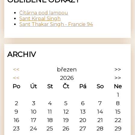
Čítárna pod lampou
Sant Kirpal Singh
Sant Thakar Singh - Francie 94
ARCHIV
<<
březen
>>
<<
2026
>>
Po
Út
St
Čt
Pá
So
Ne
1
2
3
4
5
6
7
8
9
10
11
12
13
14
15
16
17
18
19
20
21
22
23
24
25
26
27
28
29