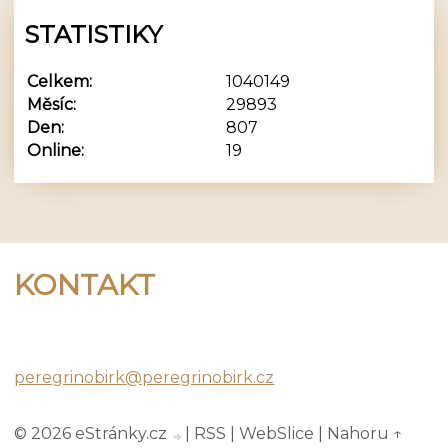
STATISTIKY
Celkem:
1040149
Měsíc:
29893
Den:
807
Online:
19
KONTAKT
Peregrino Birk
peregrinobirk@peregrinobirk.cz
© 2026 eStránky.cz
|
RSS
|
WebSlice
|
Nahoru ↑