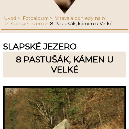
Úvod
Fotoalbum
Vltava a pohledy na ni
Slapské jezero
8 Pastušák, kámen u Velké
SLAPSKÉ JEZERO
8 PASTUŠÁK, KÁMEN U
VELKÉ