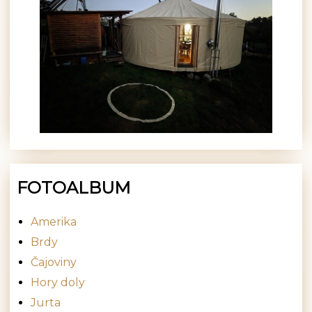
FOTOALBUM
Amerika
Brdy
Čajoviny
Hory doly
Jurta