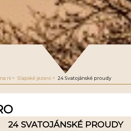
na ni
Slapské jezero
24 Svatojánské proudy
RO
24 SVATOJÁNSKÉ PROUDY