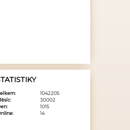
TATISTIKY
elkem:
1042205
ěsíc:
30002
en:
1015
nline:
14