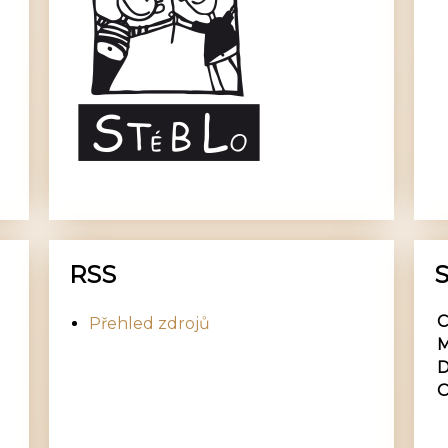
RSS
S
C
Přehled zdrojů
M
D
O