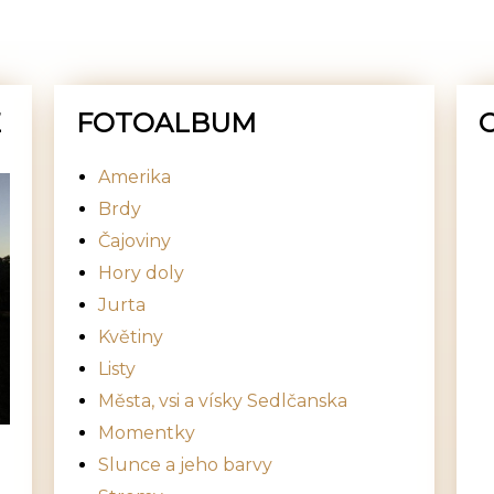
E
FOTOALBUM
Amerika
Brdy
Čajoviny
Hory doly
Jurta
Květiny
Listy
Města, vsi a vísky Sedlčanska
Momentky
Slunce a jeho barvy