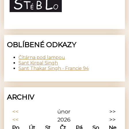
OBLÍBENÉ ODKAZY
Čítárna pod lampou
Sant Kirpal Singh
Sant Thakar Singh - Francie 94
ARCHIV
<<
únor
>>
<<
2026
>>
Po
Út
St
Čt
Pá
So
Ne