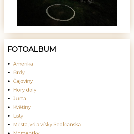
FOTOALBUM
Amerika
Brdy
Čajoviny
Hory doly
Jurta
Květiny
Listy
Města, vsi a vísky Sedlčanska
Momentky