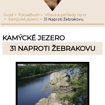
Úvod
Fotoalbum
Vltava a pohledy na ni
Kamýcké jezero
31 Naproti Žebrakovu
KAMÝCKÉ JEZERO
31 NAPROTI ŽEBRAKOVU