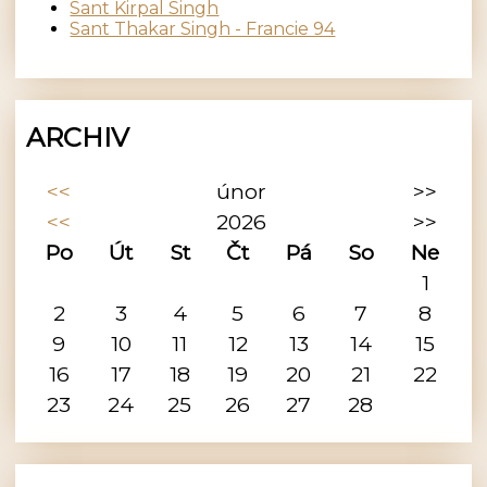
Sant Kirpal Singh
Sant Thakar Singh - Francie 94
ARCHIV
<<
únor
>>
<<
2026
>>
Po
Út
St
Čt
Pá
So
Ne
1
2
3
4
5
6
7
8
9
10
11
12
13
14
15
16
17
18
19
20
21
22
23
24
25
26
27
28