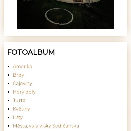
FOTOALBUM
Amerika
Brdy
Čajoviny
Hory doly
Jurta
Květiny
Listy
Města, vsi a vísky Sedlčanska