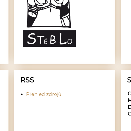
RSS
S
C
Přehled zdrojů
M
D
O