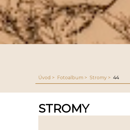
Úvod
Fotoalbum
Stromy
44
STROMY