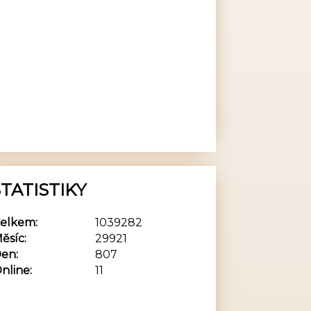
TATISTIKY
elkem:
1039282
ěsíc:
29921
en:
807
nline:
11