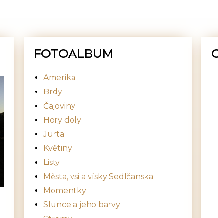
E
FOTOALBUM
Amerika
Brdy
Čajoviny
Hory doly
Jurta
Květiny
Listy
Města, vsi a vísky Sedlčanska
Momentky
Slunce a jeho barvy