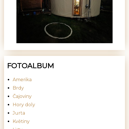
FOTOALBUM
Amerika
Brdy
Čajoviny
Hory doly
Jurta
Květiny