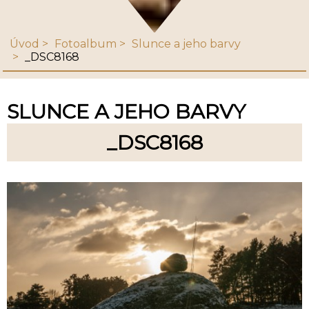
Úvod
Fotoalbum
Slunce a jeho barvy
_DSC8168
SLUNCE A JEHO BARVY
_DSC8168