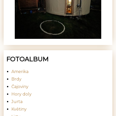
FOTOALBUM
Amerika
Brdy
Čajoviny
Hory doly
Jurta
Květiny