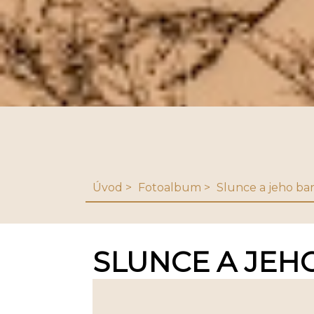
Úvod
Fotoalbum
Slunce a jeho ba
SLUNCE A JEH