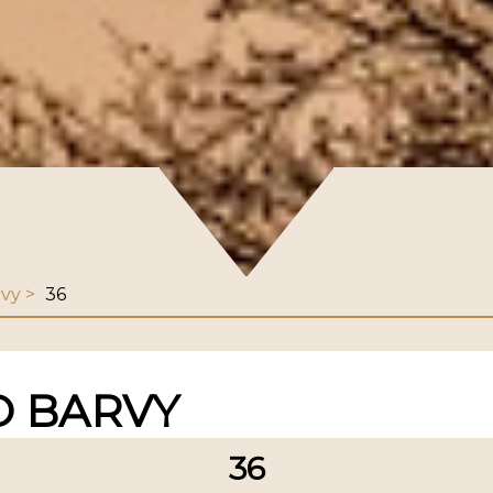
rvy
36
O BARVY
36