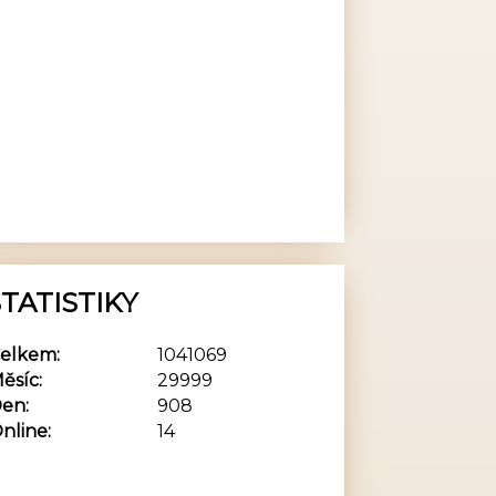
TATISTIKY
elkem:
1041069
ěsíc:
29999
en:
908
nline:
14