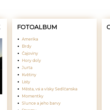
E
FOTOALBUM
Amerika
Brdy
Čajoviny
Hory doly
Jurta
Květiny
Listy
Města, vsi a vísky Sedlčanska
Momentky
Slunce a jeho barvy