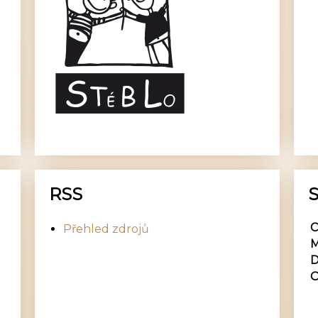
RSS
S
C
Přehled zdrojů
M
D
O