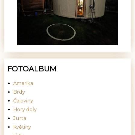
FOTOALBUM
Amerika
Brdy
Čajoviny
Hory doly
Jurta
Květiny