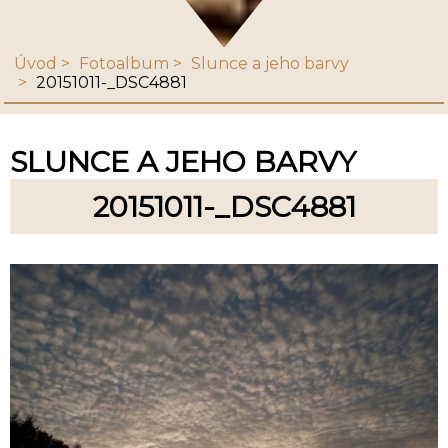
Úvod
Fotoalbum
Slunce a jeho barvy
20151011-_DSC4881
SLUNCE A JEHO BARVY
20151011-_DSC4881