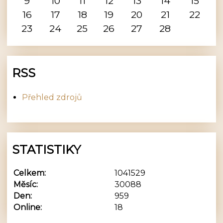
9
10
11
12
13
14
15
16
17
18
19
20
21
22
23
24
25
26
27
28
RSS
Přehled zdrojů
STATISTIKY
Celkem:
1041529
Měsíc:
30088
Den:
959
Online:
18