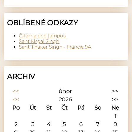
OBLÍBENÉ ODKAZY
Čítárna pod lampou
Sant Kirpal Singh
Sant Thakar Singh - Francie 94
ARCHIV
<<
únor
>>
<<
2026
>>
Po
Út
St
Čt
Pá
So
Ne
1
2
3
4
5
6
7
8