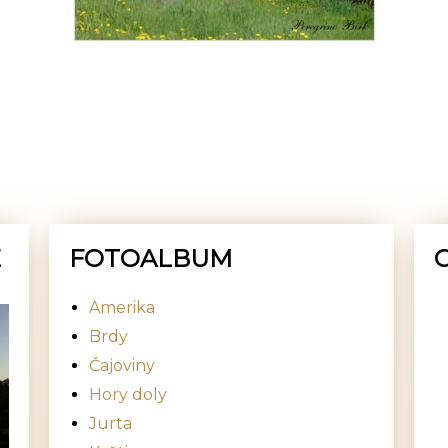
E
FOTOALBUM
Amerika
Brdy
Čajoviny
Hory doly
Jurta