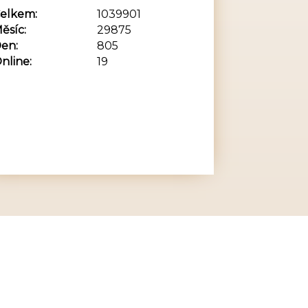
elkem:
1039901
ěsíc:
29875
en:
805
nline:
19