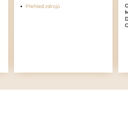
C
Přehled zdrojů
M
D
O