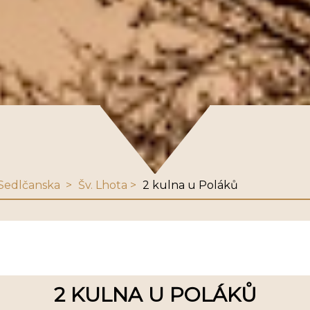
y Sedlčanska
Šv. Lhota
2 kulna u Poláků
2 KULNA U POLÁKŮ