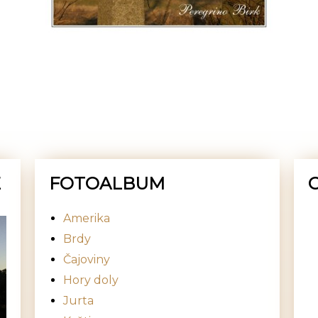
E
FOTOALBUM
Amerika
Brdy
Čajoviny
Hory doly
Jurta