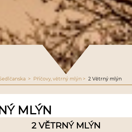
y Sedlčanska
Příčovy, větrný mlýn
2 Větrný mlýn
RNÝ MLÝN
2 VĚTRNÝ MLÝN