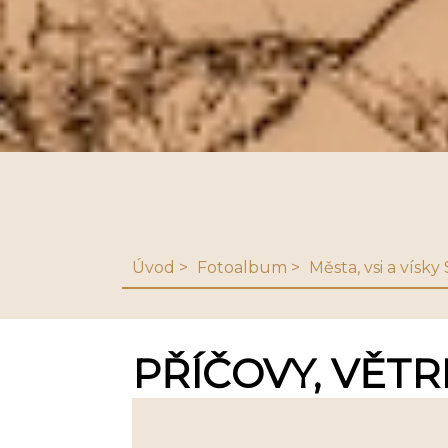
Úvod
Fotoalbum
Města, vsi a vísk
PŘÍČOVY, VĚT