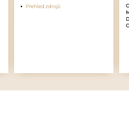
C
Přehled zdrojů
M
D
O