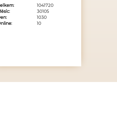
elkem:
1041720
ěsíc:
30105
en:
1030
nline:
10