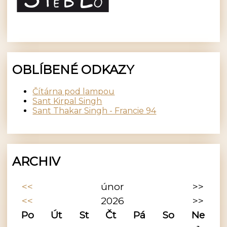
OBLÍBENÉ ODKAZY
Čítárna pod lampou
Sant Kirpal Singh
Sant Thakar Singh - Francie 94
ARCHIV
<<
únor
>>
<<
2026
>>
Po
Út
St
Čt
Pá
So
Ne