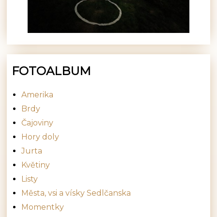
FOTOALBUM
Amerika
Brdy
Čajoviny
Hory doly
Jurta
Květiny
Listy
Města, vsi a vísky Sedlčanska
Momentky