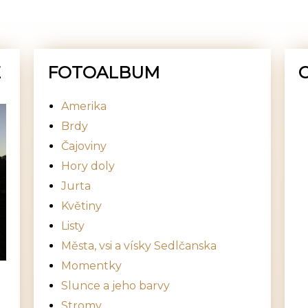
E
FOTOALBUM
Amerika
Brdy
Čajoviny
Hory doly
Jurta
Květiny
Listy
Města, vsi a vísky Sedlčanska
Momentky
Slunce a jeho barvy
Stromy