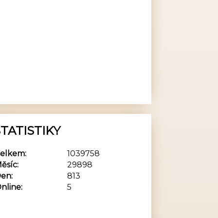
TATISTIKY
elkem:
1039758
ěsíc:
29898
en:
813
nline:
5