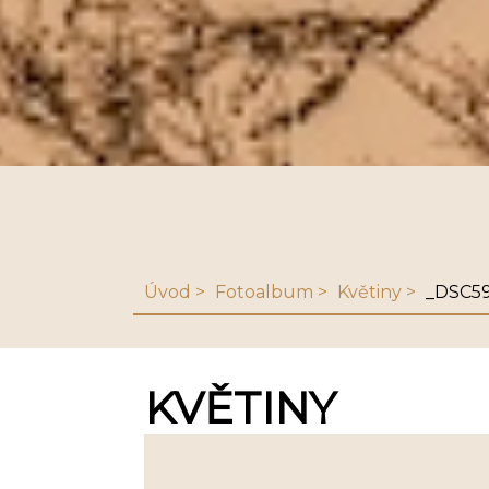
Úvod
Fotoalbum
Květiny
_DSC5
KVĚTINY