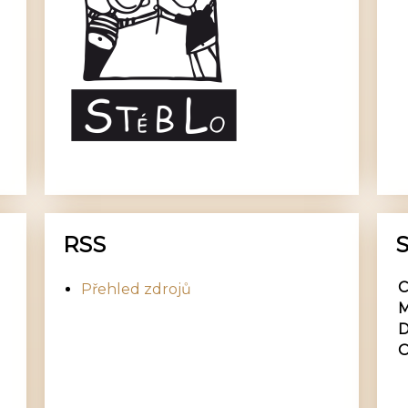
RSS
S
C
Přehled zdrojů
M
D
O