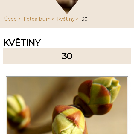
Úvod
Fotoalbum
Květiny
30
KVĚTINY
30