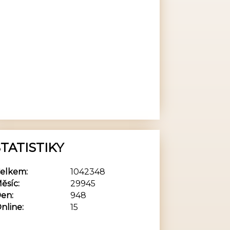
TATISTIKY
elkem:
1042348
ěsíc:
29945
en:
948
nline:
15