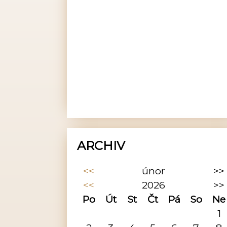
ARCHIV
<<
únor
>>
<<
2026
>>
Po
Út
St
Čt
Pá
So
Ne
1