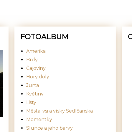
E
FOTOALBUM
Amerika
Brdy
Čajoviny
Hory doly
Jurta
Květiny
Listy
Města, vsi a vísky Sedlčanska
Momentky
Slunce a jeho barvy