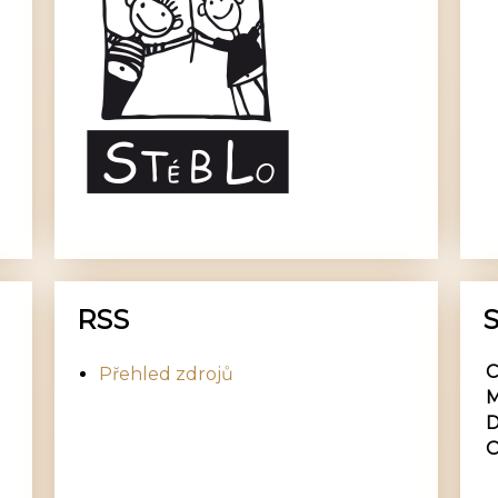
RSS
S
C
Přehled zdrojů
M
D
O