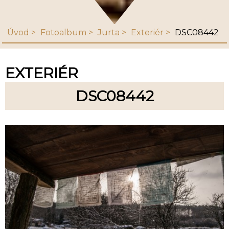
Úvod
Fotoalbum
Jurta
Exteriér
DSC08442
EXTERIÉR
DSC08442