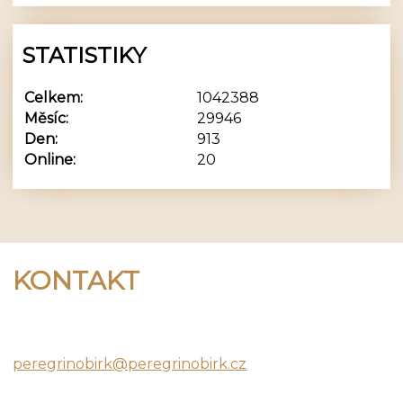
STATISTIKY
Celkem:
1042388
Měsíc:
29946
Den:
913
Online:
20
KONTAKT
Peregrino Birk
peregrinobirk@peregrinobirk.cz