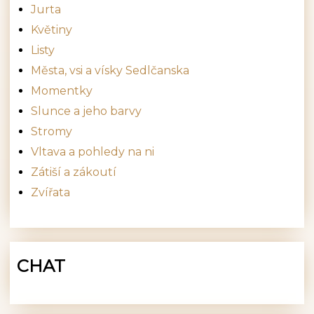
Jurta
Květiny
Listy
Města, vsi a vísky Sedlčanska
Momentky
Slunce a jeho barvy
Stromy
Vltava a pohledy na ni
Zátiší a zákoutí
Zvířata
CHAT