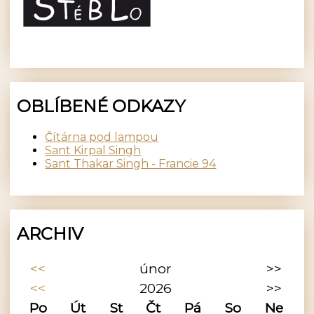
OBLÍBENÉ ODKAZY
Čítárna pod lampou
Sant Kirpal Singh
Sant Thakar Singh - Francie 94
ARCHIV
<<
únor
>>
<<
2026
>>
Po
Út
St
Čt
Pá
So
Ne