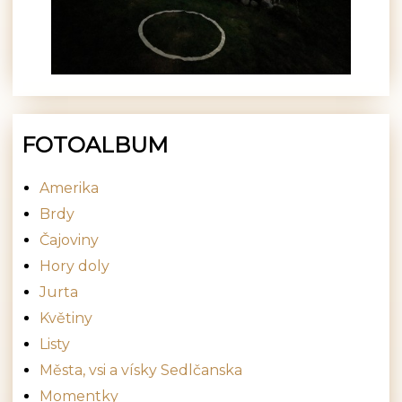
FOTOALBUM
Amerika
Brdy
Čajoviny
Hory doly
Jurta
Květiny
Listy
Města, vsi a vísky Sedlčanska
Momentky