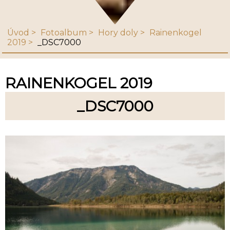
Úvod
Fotoalbum
Hory doly
Rainenkogel
2019
_DSC7000
RAINENKOGEL 2019
_DSC7000