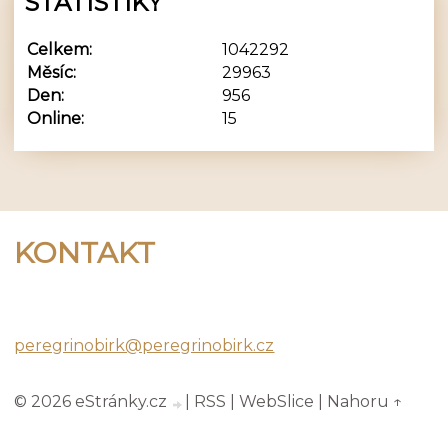
STATISTIKY
Celkem:
1042292
Měsíc:
29963
Den:
956
Online:
15
KONTAKT
Peregrino Birk
peregrinobirk@peregrinobirk.cz
© 2026 eStránky.cz
|
RSS
|
WebSlice
|
Nahoru ↑