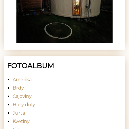
FOTOALBUM
Amerika
Brdy
Čajoviny
Hory doly
Jurta
Květiny