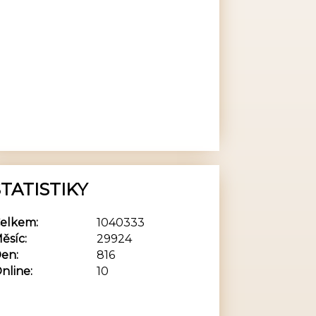
TATISTIKY
elkem:
1040333
ěsíc:
29924
en:
816
nline:
10