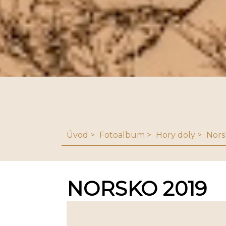
Úvod
Fotoalbum
Hory doly
Nors
NORSKO 2019