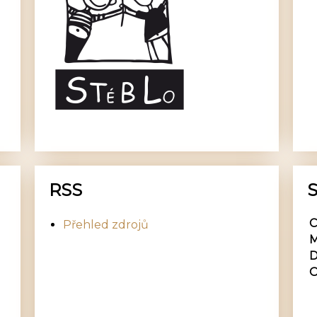
RSS
S
C
Přehled zdrojů
M
D
O