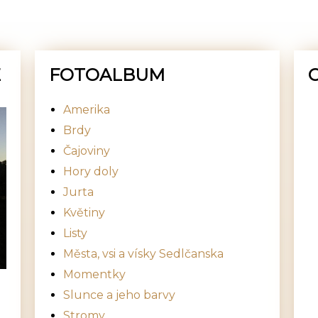
E
FOTOALBUM
Amerika
Brdy
Čajoviny
Hory doly
Jurta
Květiny
Listy
Města, vsi a vísky Sedlčanska
Momentky
Slunce a jeho barvy
Stromy