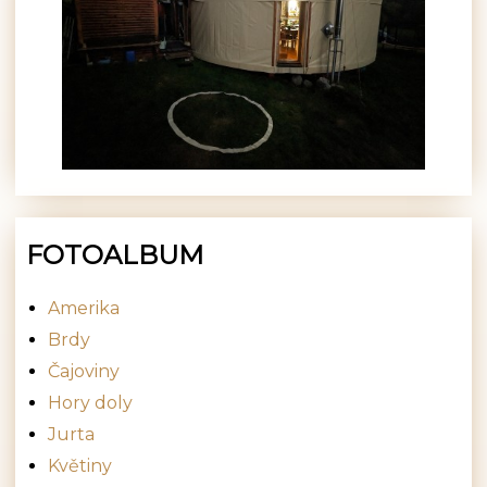
FOTOALBUM
Amerika
Brdy
Čajoviny
Hory doly
Jurta
Květiny