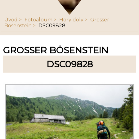
Úvod
Fotoalbum
Hory doly
Grosser
Bösenstein
DSC09828
GROSSER BÖSENSTEIN
DSC09828