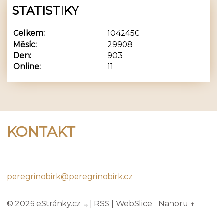
STATISTIKY
Celkem:
1042450
Měsíc:
29908
Den:
903
Online:
11
KONTAKT
Peregrino Birk
peregrinobirk@peregrinobirk.cz
© 2026 eStránky.cz
|
RSS
|
WebSlice
|
Nahoru ↑