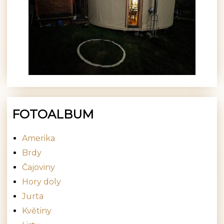
FOTOALBUM
Amerika
Brdy
Čajoviny
Hory doly
Jurta
Květiny