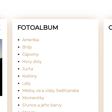
E
FOTOALBUM
Amerika
Brdy
Čajoviny
Hory doly
Jurta
Květiny
Listy
Města, vsi a vísky Sedlčanska
Momentky
Slunce a jeho barvy