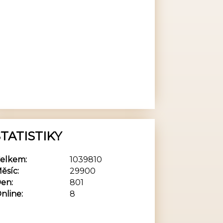
TATISTIKY
elkem:
1039810
ěsíc:
29900
en:
801
nline:
8