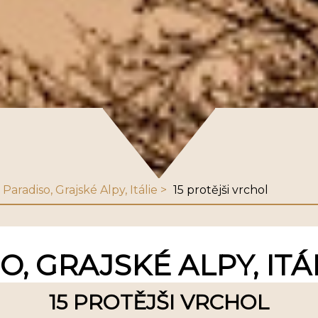
Paradiso, Grajské Alpy, Itálie
15 protějši vrchol
, GRAJSKÉ ALPY, ITÁ
15 PROTĚJŠI VRCHOL