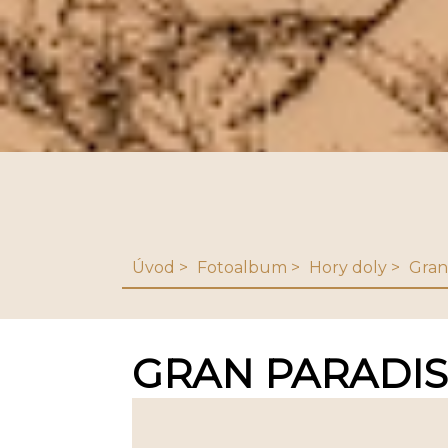
Úvod
Fotoalbum
Hory doly
Gran 
GRAN PARADISO