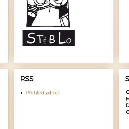
RSS
S
C
Přehled zdrojů
M
D
O