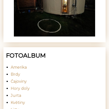
FOTOALBUM
Amerika
Brdy
Čajoviny
Hory doly
Jurta
Květiny