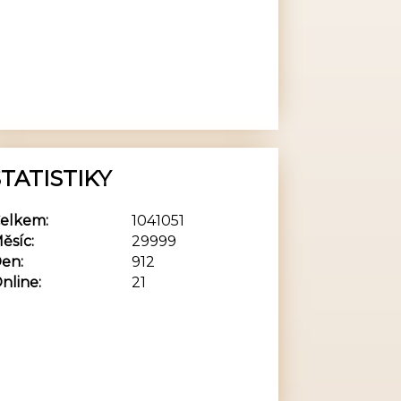
TATISTIKY
elkem:
1041051
ěsíc:
29999
en:
912
nline:
21