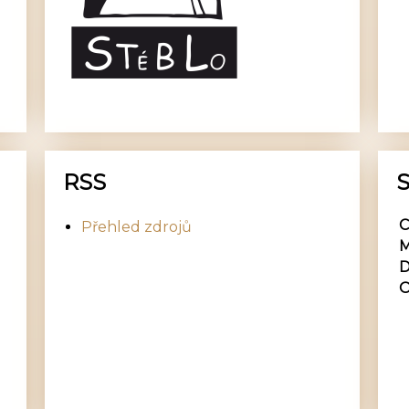
RSS
S
C
Přehled zdrojů
M
D
O