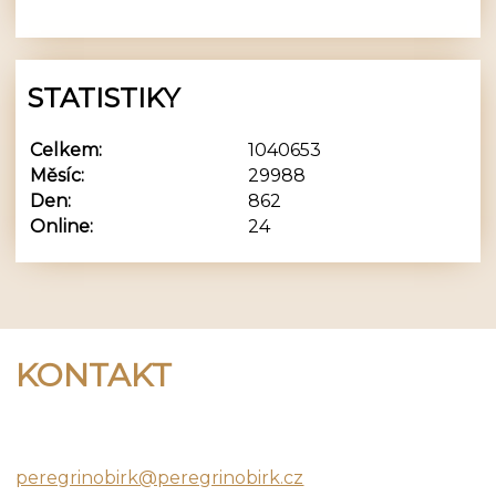
STATISTIKY
Celkem:
1040653
Měsíc:
29988
Den:
862
Online:
24
KONTAKT
Peregrino Birk
peregrinobirk@peregrinobirk.cz