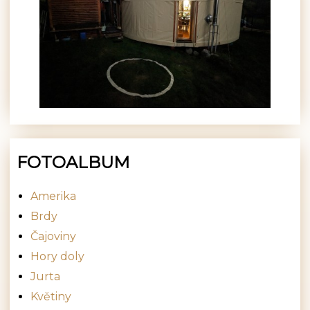
FOTOALBUM
Amerika
Brdy
Čajoviny
Hory doly
Jurta
Květiny