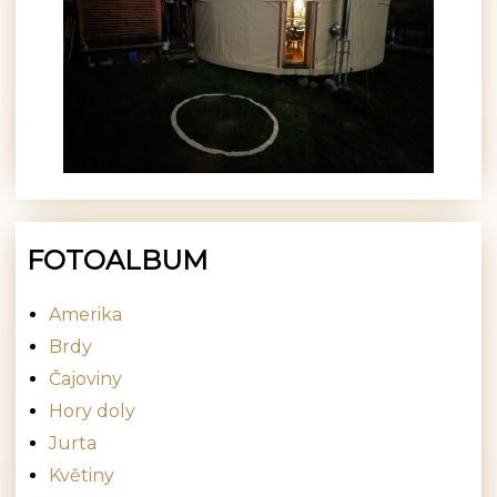
FOTOALBUM
Amerika
Brdy
Čajoviny
Hory doly
Jurta
Květiny