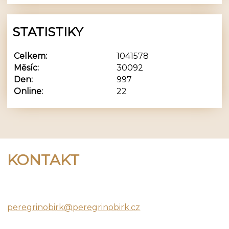
STATISTIKY
Celkem:
1041578
Měsíc:
30092
Den:
997
Online:
22
KONTAKT
Peregrino Birk
peregrinobirk@peregrinobirk.cz