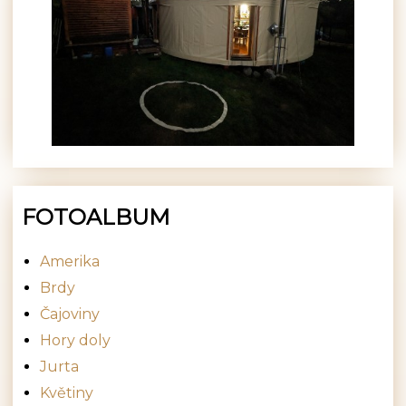
FOTOALBUM
Amerika
Brdy
Čajoviny
Hory doly
Jurta
Květiny