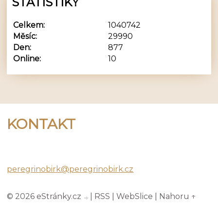
STATISTIKY
Celkem:
1040742
Měsíc:
29990
Den:
877
Online:
10
KONTAKT
Peregrino Birk
peregrinobirk@peregrinobirk.cz
© 2026 eStránky.cz
|
RSS
|
WebSlice
|
Nahoru ↑