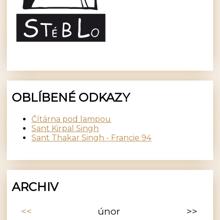
OBLÍBENÉ ODKAZY
Čítárna pod lampou
Sant Kirpal Singh
Sant Thakar Singh - Francie 94
ARCHIV
<<
únor
>>