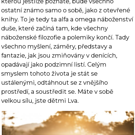
kterou jestliže poznáte, bude všechno
ostatní známo samo o sobě, jako z otevřené
knihy. To je tedy ta alfa a omega náboženství
duše, které začíná tam, kde všechny
náboženské filozofie a polemiky končí. Tady
všechno myšlení, záměry, představy a
fantazie, jak jsou zmiňovány v denících,
opadávají jako podzimní listí. Celým
smyslem tohoto života je stát se
ustálenými, odtáhnout se z vnějšího
prostředí, a soustředit se. Máte v sobě
velkou sílu, jste dětmi Lva.