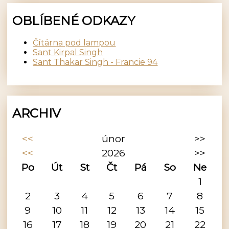
OBLÍBENÉ ODKAZY
Čítárna pod lampou
Sant Kirpal Singh
Sant Thakar Singh - Francie 94
ARCHIV
<<
únor
>>
<<
2026
>>
Po
Út
St
Čt
Pá
So
Ne
1
2
3
4
5
6
7
8
9
10
11
12
13
14
15
16
17
18
19
20
21
22