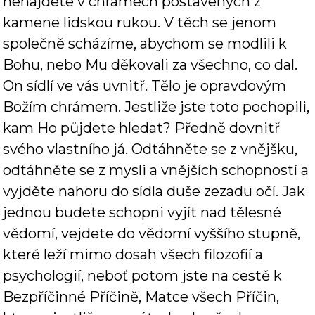
nenajdete v chrámech postavených z
kamene lidskou rukou. V těch se jenom
společně scházíme, abychom se modlili k
Bohu, nebo Mu děkovali za všechno, co dal.
On sídlí ve vás uvnitř. Tělo je opravdovým
Božím chrámem. Jestliže jste toto pochopili,
kam Ho půjdete hledat? Předně dovnitř
svého vlastního já. Odtáhněte se z vnějšku,
odtáhněte se z mysli a vnějších schopností a
vyjděte nahoru do sídla duše zezadu očí. Jak
jednou budete schopni vyjít nad tělesné
vědomí, vejdete do vědomí vyššího stupně,
které leží mimo dosah všech filozofií a
psychologií, neboť potom jste na cestě k
Bezpříčinné Příčině, Matce všech Příčin,