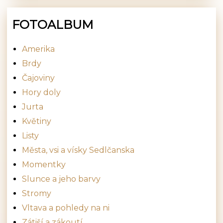
FOTOALBUM
Amerika
Brdy
Čajoviny
Hory doly
Jurta
Květiny
Listy
Města, vsi a vísky Sedlčanska
Momentky
Slunce a jeho barvy
Stromy
Vltava a pohledy na ni
Zátiší a zákoutí